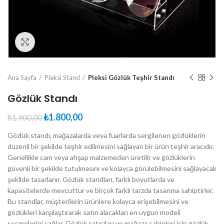
Click to enlarge
Ana Sayfa
Pleksi Stand
Pleksi Gözlük Teşhir Standı
Gözlük Standı
Orijinal
Şu
₺
1.800,00
₺
1.900,00
fiyat:
andaki
Gözlük standı, mağazalarda veya fuarlarda sergilenen gözlüklerin
₺1.900,00.
fiyat:
düzenli bir şekilde teşhir edilmesini sağlayan bir ürün teşhir aracıdır.
₺1.800,00.
Genellikle cam veya ahşap malzemeden üretilir ve gözlüklerin
güvenli bir şekilde tutulmasını ve kolayca görülebilmesini sağlayacak
şekilde tasarlanır. Gözlük standları, farklı boyutlarda ve
kapasitelerde mevcuttur ve birçok farklı tarzda tasarıma sahiptirler.
Bu standlar, müşterilerin ürünlere kolayca erişebilmesini ve
gözlükleri karşılaştırarak satın alacakları en uygun modeli
seçmelerini sağlar. Gözlük satıcıları ve mağaza sahipleri için gözlük