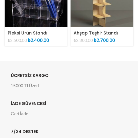
Pleksi Ürün Standı
Ahşap Teşhir Standı
Orijinal
Şu
Orijinal
Şu
₺
2.400,00
₺
2.700,00
₺
2.500,00
₺
2.800,00
fiyat:
andaki
fiyat:
andaki
₺2.500,00.
fiyat:
₺2.800,00.
fiyat:
₺2.400,00.
₺2.700,00.
ÜCRETSİZ KARGO
15000 Tl Üzeri
İADE GÜVENCESİ
Geri İade
7/24 DESTEK