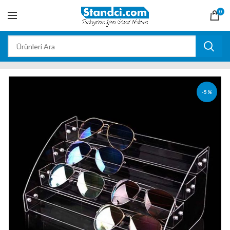
0
-5%