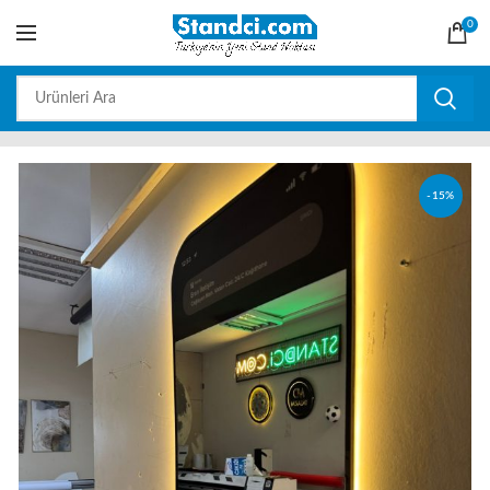
0
-15%