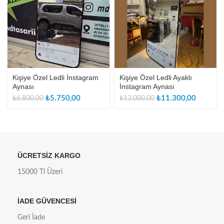
Kişiye Özel Ledli İnstagram
Kişiye Özel Ledli Ayaklı
Aynası
İnstagram Aynası
Orijinal
Şu
Orijinal
Şu
₺
5.750,00
₺
11.300,00
₺
6.800,00
₺
13.000,00
fiyat:
andaki
fiyat:
andaki
₺6.800,00.
fiyat:
₺13.000,00.
fiyat:
₺5.750,00.
₺11.300
ÜCRETSİZ KARGO
15000 Tl Üzeri
İADE GÜVENCESİ
Geri İade