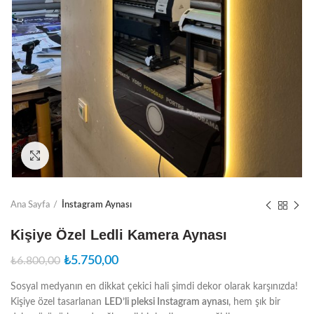
Click to enlarge
Ana Sayfa
İnstagram Aynası
Kişiye Özel Ledli Kamera Aynası
Orijinal
Şu
₺
5.750,00
₺
6.800,00
fiyat:
andaki
Sosyal medyanın en dikkat çekici hali şimdi dekor olarak karşınızda!
₺6.800,00.
fiyat:
Kişiye özel tasarlanan
LED’li pleksi Instagram aynası
, hem şık bir
₺5.750,00.